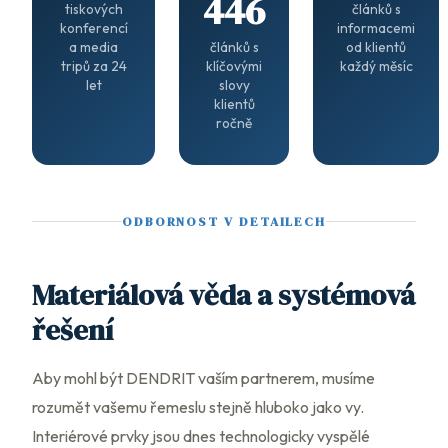
446
tiskových
článků s
konferencí
informacemi
a media
článků s
od klientů
tripů za 24
klíčovými
každý měsíc
let
slovy
klientů
ročně
ODBORNOST V DETAILECH
Materiálová věda a systémová
řešení
Aby mohl být DENDRIT vaším partnerem, musíme
rozumět vašemu řemeslu stejně hluboko jako vy.
Interiérové prvky jsou dnes technologicky vyspělé