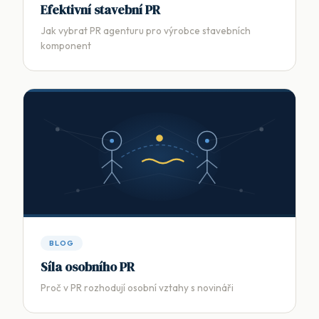
Efektivní stavební PR
Jak vybrat PR agenturu pro výrobce stavebních
komponent
BLOG
Síla osobního PR
Proč v PR rozhodují osobní vztahy s novináři