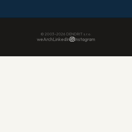
© 2003–2026 DENDRIT s.r.o.
weArch
LinkedIn
Instagram