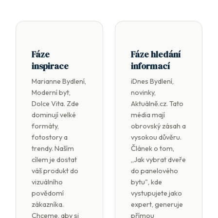
Fáze
Fáze hledání
inspirace
informací
Marianne Bydlení,
iDnes Bydlení,
Moderní byt,
novinky,
Dolce Vita. Zde
Aktuálně.cz. Tato
dominují velké
média mají
formáty,
obrovský zásah a
fotostory a
vysokou důvěru.
trendy. Naším
Článek o tom,
cílem je dostat
„Jak vybrat dveře
váš produkt do
do panelového
vizuálního
bytu", kde
povědomí
vystupujete jako
zákazníka.
expert, generuje
Chceme, aby si
přímou