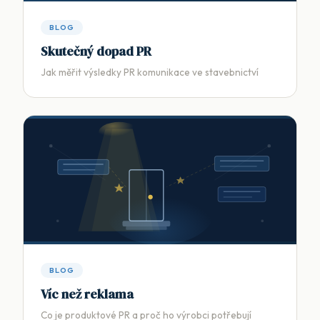
BLOG
Skutečný dopad PR
Jak měřit výsledky PR komunikace ve stavebnictví
BLOG
Víc než reklama
Co je produktové PR a proč ho výrobci potřebují