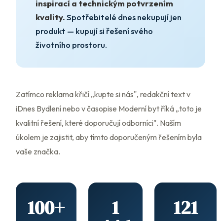
inspirací a technickým potvrzením
kvality.
Spotřebitelé dnes nekupují jen
produkt — kupují si řešení svého
životního prostoru.
Zatímco reklama křičí „kupte si nás", redakční text v
iDnes Bydlení nebo v časopise Moderní byt říká „toto je
kvalitní řešení, které doporučují odborníci". Naším
úkolem je zajistit, aby tímto doporučeným řešením byla
vaše značka.
100+
1
121