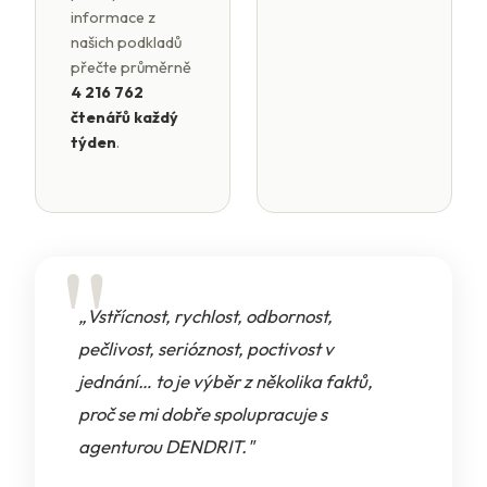
informace z
našich podkladů
přečte průměrně
4 216 762
čtenářů každý
týden
.
„Vstřícnost, rychlost, odbornost,
pečlivost, serióznost, poctivost v
jednání… to je výběr z několika faktů,
proč se mi dobře spolupracuje s
agenturou DENDRIT."