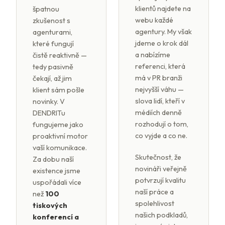
klientů najdete na
špatnou
webu každé
zkušenost s
agentury. My však
agenturami,
jdeme o krok dál
které fungují
a nabízíme
čistě reaktivně —
referenci, která
tedy pasivně
má v PR branži
čekají, až jim
nejvyšší váhu —
klient sám pošle
slova lidí, kteří v
novinky. V
médiích denně
DENDRITu
rozhodují o tom,
fungujeme jako
co vyjde a co ne.
proaktivní motor
vaší komunikace.
Skutečnost, že
Za dobu naší
novináři veřejně
existence jsme
potvrzují kvalitu
uspořádali více
naší práce a
než
100
spolehlivost
tiskových
našich podkladů,
konferencí a