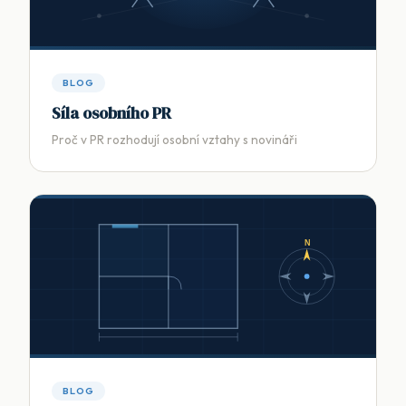
BLOG
Síla osobního PR
Proč v PR rozhodují osobní vztahy s novináři
N
BLOG