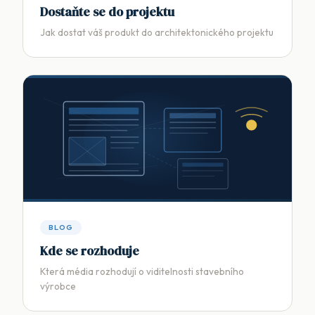
Dostaňte se do projektu
Jak dostat váš produkt do architektonického projektu
BLOG
Kde se rozhoduje
Která média rozhodují o viditelnosti stavebního
výrobce