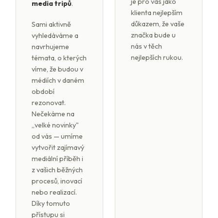
je pro vás jako
media tripů
.
klienta nejlepším
důkazem, že vaše
Sami aktivně
značka bude u
vyhledáváme a
nás v těch
navrhujeme
nejlepších rukou.
témata, o kterých
víme, že budou v
médiích v daném
období
rezonovat.
Nečekáme na
„velké novinky"
od vás — umíme
vytvořit zajímavý
mediální příběh i
z vašich běžných
procesů, inovací
nebo realizací.
Díky tomuto
přístupu si