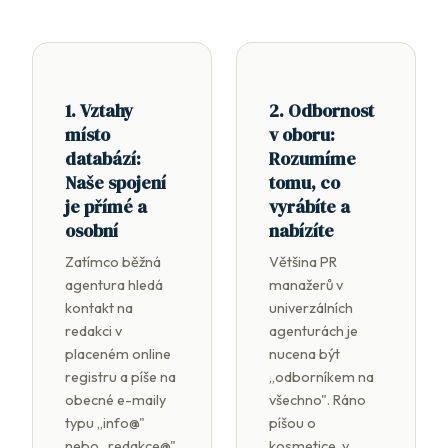
1. Vztahy
2. Odbornost
místo
v oboru:
databází:
Rozumíme
Naše spojení
tomu, co
je přímé a
vyrábíte a
osobní
nabízíte
Zatímco běžná
Většina PR
agentura hledá
manažerů v
kontakt na
univerzálních
redakci v
agenturách je
placeném online
nucena být
registru a píše na
„odborníkem na
obecné e-maily
všechno". Ráno
typu „info@"
píšou o
nebo „redakce@",
kosmetice, v