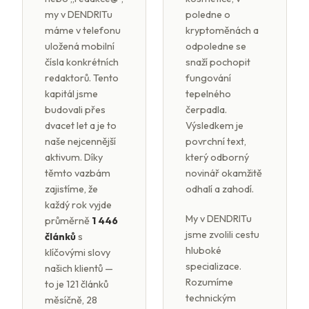
my v DENDRITu
poledne o
máme v telefonu
kryptoměnách a
uložená mobilní
odpoledne se
čísla konkrétních
snaží pochopit
redaktorů. Tento
fungování
kapitál jsme
tepelného
budovali přes
čerpadla.
dvacet let a je to
Výsledkem je
naše nejcennější
povrchní text,
aktivum. Díky
který odborný
těmto vazbám
novinář okamžitě
zajistíme, že
odhalí a zahodí.
každý rok vyjde
My v DENDRITu
průměrně
1 446
jsme zvolili cestu
článků
s
hluboké
klíčovými slovy
specializace.
našich klientů —
Rozumíme
to je 121 článků
technickým
měsíčně, 28