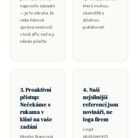
naprosto zásadní
který mohou
— je to záruka, že
okamžitě s
vaše tisková
důvěrou
zpráva neskončí
publikovat.
v koši dřív, než si ji
někdo přečte.
3. Proaktivní
4. Naší
přístup:
nejsilnější
Nečekáme s
referencí jsou
rukama v
novináři, ne
klíně na vaše
loga firem
zadání
Loga
spokojených
Mnoho firem má