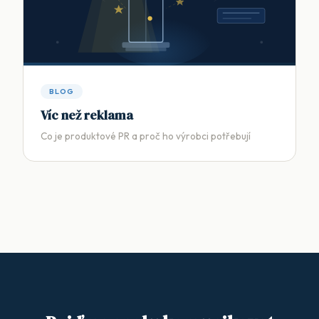
BLOG
Víc než reklama
Co je produktové PR a proč ho výrobci potřebují