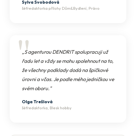
Sylva Svobodová
šéfredaktorka přílohy Dům&Bydlení, Právo
„S agenturou DENDRIT spolupracuji už
řadu let a vždy se mohu spolehnout na to,
že všechny podklady dodá na špičkové
úrovni a včas. Je podle mého jedničkou ve
svém oboru."
Olga Trešlová
šéfredaktorka, Blesk hobby