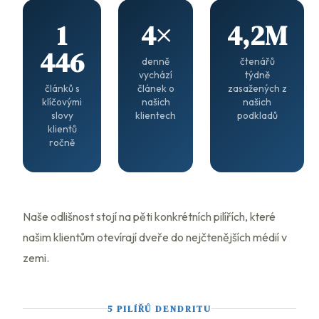
1
4×
4,2M
446
denně
čtenářů
vychází
týdně
článků s
článek o
zasažených z
klíčovými
našich
našich
slovy
klientech
podkladů
klientů
ročně
Naše odlišnost stojí na pěti konkrétních pilířích, které
našim klientům otevírají dveře do nejčtenějších médií v
zemi.
5 PILÍŘŮ DENDRITU