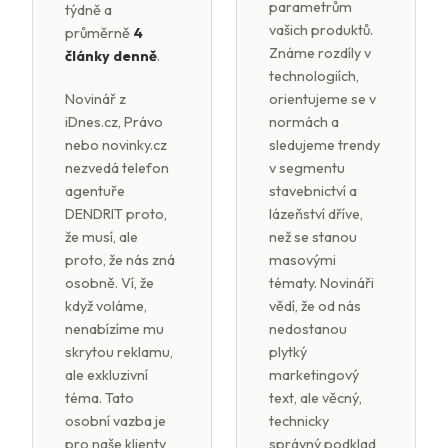
parametrům
týdně a
vašich produktů.
průměrně
4
Známe rozdíly v
články denně
.
technologiích,
Novinář z
orientujeme se v
iDnes.cz, Právo
normách a
nebo novinky.cz
sledujeme trendy
nezvedá telefon
v segmentu
agentuře
stavebnictví a
DENDRIT proto,
lázeňství dříve,
že musí, ale
než se stanou
proto, že nás zná
masovými
osobně. Ví, že
tématy. Novináři
když voláme,
vědí, že od nás
nenabízíme mu
nedostanou
skrytou reklamu,
plytký
ale exkluzivní
marketingový
téma. Tato
text, ale věcný,
osobní vazba je
technicky
pro naše klienty
správný podklad,