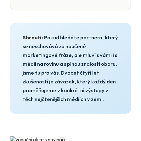
Shrnutí:
Pokud hledáte partnera, který
se neschovává za naučené
marketingové fráze, ale mluví s vámi i s
médii na rovinu a s plnou znalostí oboru,
jsme tu pro vás. Dvacet čtyři let
zkušeností je závazek, který každý den
proměňujeme v konkrétní výstupy v
těch nejčtenějších médiích v zemi.