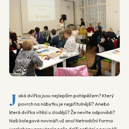
J
aká dvířka jsou nejlepším potápěčem? Který
povrch na nábytku je nejpřítulnější? Anebo
která dvířka vítězí u zlodějů? Že nevíte odpovědi?
Naši kolegové novináři už ano! Netradiční forma
workshopu provázela naše další setkání s novináři