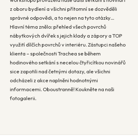
z oboru bydlení a všichni přítomní se dozvěděli
správné odpovědi, a to nejen na tyto otázky…
Hlavní téma znělo: přehled všech povrchů
nábytkových dvířek s jejich klady a zápory a TOP
využití dílčích povrchů v interiéru. Zástupci našeho
klienta – společnosti Trachea se během
hodinového setkání s necelou čtyřicítkou novinářů
sice zapotili nad četnými dotazy, ale všichni
odcházeli z akce naplněni hodnotnými
informacemi. Oboustranně! Koukněte na naši
fotogalerii.