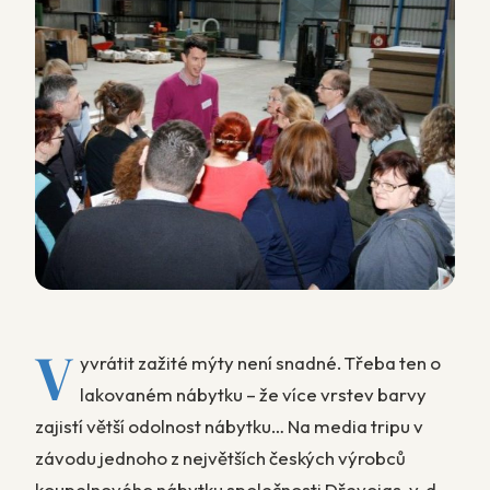
V
yvrátit zažité mýty není snadné. Třeba ten o
lakovaném nábytku – že více vrstev barvy
zajistí větší odolnost nábytku… Na media tripu v
závodu jednoho z největších českých výrobců
koupelnového nábytku společnosti Dřevojas, v. d.,