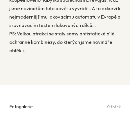
jsme novinářům tuto pověru vyvrátili. A to exkurzí k
nejmodernějšímu lakovacímu automatu v Evropě a
srovnávacím testem lakovaných dílců…
PS: Velkou atrakcí se staly samy antistatické bílé
ochranné kombinézy, do kterých jsme novináře
oblékli.
Fotogalerie
0 fotek