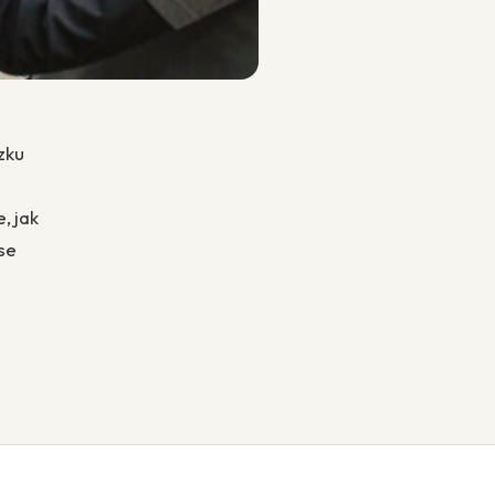
zku
, jak
 se