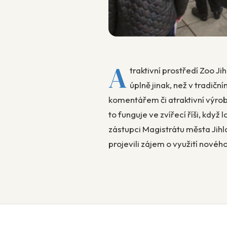
A
traktivní prostředí Zoo J
úplně jinak, než v tradičn
komentářem či atraktivní výroba
to funguje ve zvířecí říši, když l
zástupci Magistrátu města Jihlav
projevili zájem o využití nové