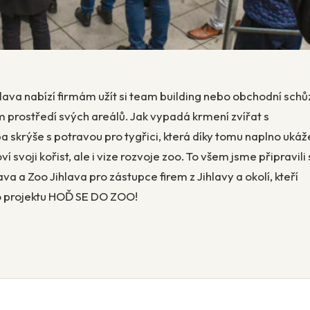
ihlava nabízí firmám užít si team building nebo obchodní schů
ím prostředí svých areálů. Jak vypadá krmení zvířat s
 skrýše s potravou pro tygřici, která díky tomu naplno ukáže
oví svoji kořist, ale i vize rozvoje zoo. To všem jsme připravili
a a Zoo Jihlava pro zástupce firem z Jihlavy a okolí, kteří
ho projektu HOĎ SE DO ZOO!