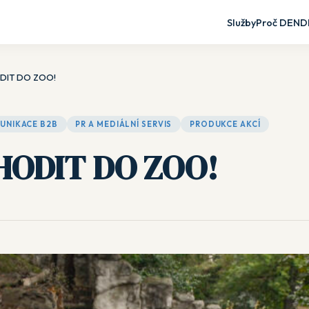
Služby
Proč DEND
ODIT DO ZOO!
UNIKACE B2B
PR A MEDIÁLNÍ SERVIS
PRODUKCE AKCÍ
 HODIT DO ZOO!