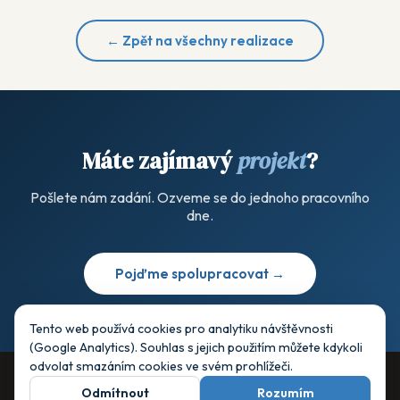
← Zpět na všechny realizace
Máte zajímavý
projekt
?
Pošlete nám zadání. Ozveme se do jednoho pracovního
dne.
Pojďme spolupracovat →
Tento web používá cookies pro analytiku návštěvnosti
(Google Analytics). Souhlas s jejich použitím můžete kdykoli
odvolat smazáním cookies ve svém prohlížeči.
Odmítnout
Rozumím
© 2003–2026 DENDRIT s.r.o.
weArch
LinkedIn
Instagram