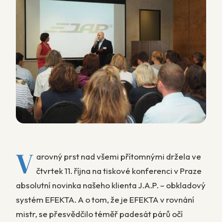
V
arovný prst nad všemi přítomnými držela ve
čtvrtek 11. října na tiskové konferenci v Praze
absolutní novinka našeho klienta J.A.P. – obkladový
systém EFEKTA. A o tom, že je EFEKTA v rovnání
mistr, se přesvědčilo téměř padesát párů očí