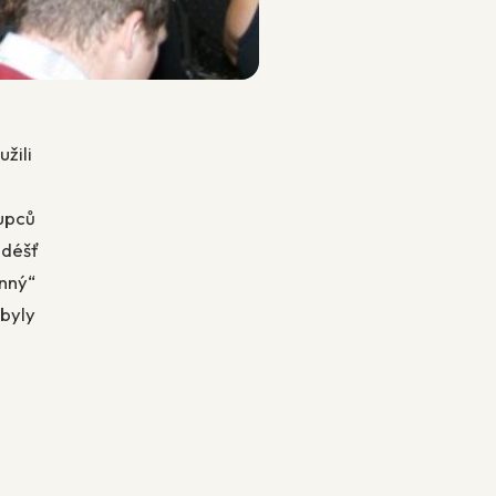
žili
tupců
 déšť
anný“
 byly