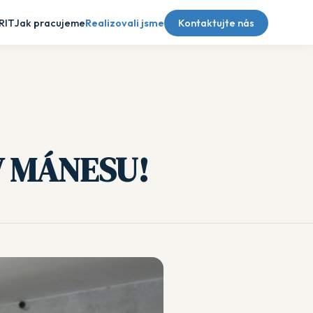
RIT
Jak pracujeme
Realizovali jsme
Kontaktujte nás
 V MÁNESU!