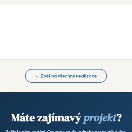
← Zpět na všechny realizace
Máte zajímavý
projekt
?
Pošlete nám zadání. Ozveme se do jednoho pracovního dne.