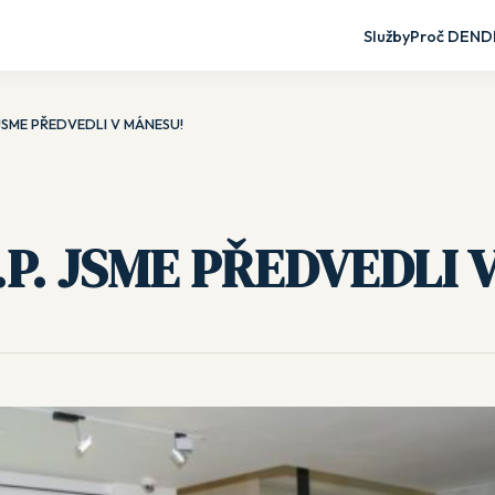
Služby
Proč DEND
. JSME PŘEDVEDLI V MÁNESU!
A.P. JSME PŘEDVEDLI