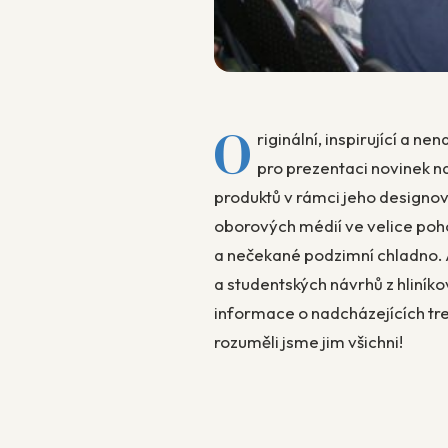
O
riginální, inspirující a n
pro prezentaci novinek na
produktů v rámci jeho designov
oborových médií ve velice poh
a nečekané podzimní chladno. A
a studentských návrhů z hliníko
informace o nadcházejících tre
rozuměli jsme jim všichni!